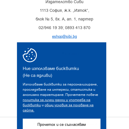
Издателство Сиби
1113 София, ж.к. „Изток“,
блок № 5, вх. А, ап. 1, партер
02/946 19 39; 0893 413 870
eshop@sibi.bg
Facebook
Instagram
Ние използваме бисквитки
(Не са ядливи)
Използваме бисквитки за персонализиране,
проследяване на интереси, статистика и
анонимно таргетиране. Прочетете повече
политика за лични данни и употреба на
бисквитки
и
общи условия за ползване на
сайта.
© 2026 sibi.bg. Всички права запазени!
Прочетох и се съгласявам