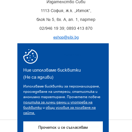
Издателство Сиби
1113 София, ж.к. „Изток“,
блок № 5, вх. А, ап. 1, партер
02/946 19 39; 0893 413 870
eshop@sibi.bg
Facebook
Instagram
Ние използваме бисквитки
(Не са ядливи)
Използваме бисквитки за персонализиране,
проследяване на интереси, статистика и
анонимно таргетиране. Прочетете повече
политика за лични данни и употреба на
бисквитки
и
общи условия за ползване на
сайта.
© 2026 sibi.bg. Всички права запазени!
Прочетох и се съгласявам