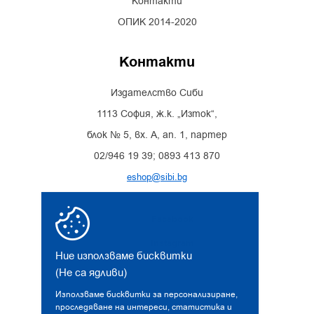
Контакти
ОПИК 2014-2020
Контакти
Издателство Сиби
1113 София, ж.к. „Изток“,
блок № 5, вх. А, ап. 1, партер
02/946 19 39; 0893 413 870
eshop@sibi.bg
Facebook
Instagram
Ние използваме бисквитки
(Не са ядливи)
Използваме бисквитки за персонализиране,
проследяване на интереси, статистика и