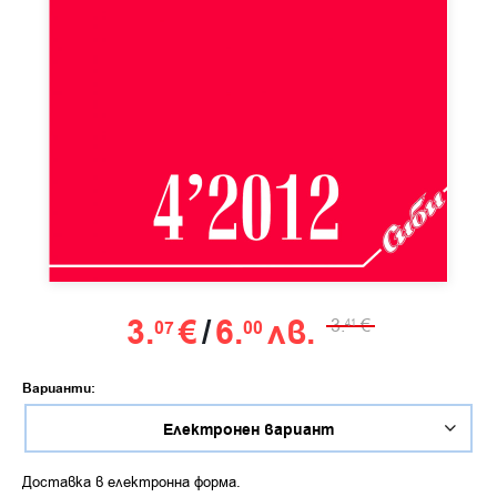
3.
€
/
6.
лв.
3.
€
07
00
41
Варианти:
Доставка в електронна форма.