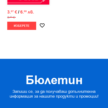
3.
€
/
6.
лв.
07
00
3.
€
41
ИЗБЕРЕТЕ
Бюлетин
Запиши се, за да получаваш допълнителна
информация за нашите продукти и промоции!