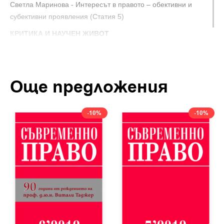
Светла Маринова - Интересът в правото – обективни и
субективни проявления (Статия 5)
КРИТИКА И НАУЧЕН ЖИВОТ
Красимира Средкова - Професор Емил Мингов на 60
години (Статия 6)
Още предложения
-10%
-10%