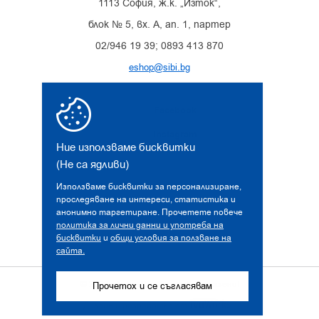
1113 София, ж.к. „Изток“,
блок № 5, вх. А, ап. 1, партер
02/946 19 39; 0893 413 870
eshop@sibi.bg
Facebook
Instagram
Ние използваме бисквитки
(Не са ядливи)
Използваме бисквитки за персонализиране,
проследяване на интереси, статистика и
анонимно таргетиране. Прочетете повече
политика за лични данни и употреба на
бисквитки
и
общи условия за ползване на
сайта.
© 2026 sibi.bg. Всички права запазени!
Прочетох и се съгласявам
Дизайн и разработка от