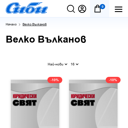
0
Начало
Велко Вълканов
Велко Вълканов
Най-нови
16
-10%
-10%