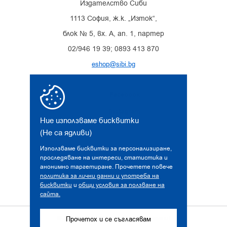
Издателство Сиби
1113 София, ж.к. „Изток“,
блок № 5, вх. А, ап. 1, партер
02/946 19 39; 0893 413 870
eshop@sibi.bg
Facebook
Instagram
Ние използваме бисквитки
(Не са ядливи)
Използваме бисквитки за персонализиране,
проследяване на интереси, статистика и
анонимно таргетиране. Прочетете повече
политика за лични данни и употреба на
бисквитки
и
общи условия за ползване на
сайта.
© 2026 sibi.bg. Всички права запазени!
Прочетох и се съгласявам