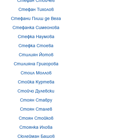
Стефан Стойчев
Стефан Тихолов
Стефани Плиш де Вега
Стефанка Симеонова
Стефка Наумова
Стефка Стоева
Стилиян Йотов
Стилияна Григорова
Стоил Моллов
Стойка Куртева
Стойчо Дулевски
Стоян Ставру
Стоян Сталев
Стоян Стойков
Стоянка Илова
Сюлейман Башов