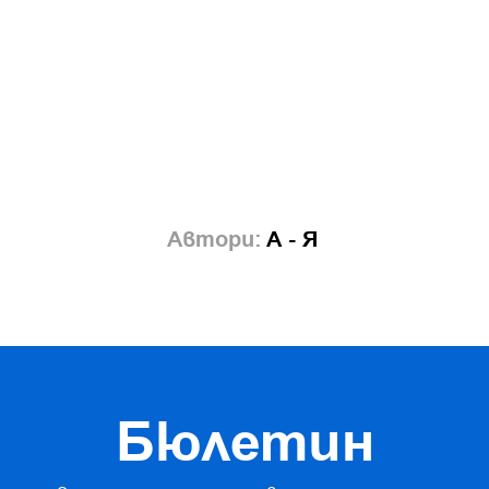
Автори:
А - Я
Бюлетин