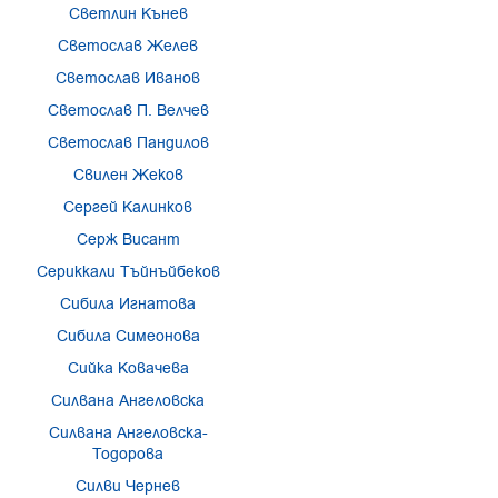
Светлин Кънев
Светослав Желев
Светослав Иванов
Светослав П. Велчев
Светослав Пандилов
Свилен Жеков
Сергей Калинков
Серж Висант
Сериккали Тъйнъйбеков
Сибила Игнатова
Сибила Симеонова
Сийка Ковачева
Силвана Ангеловска
Силвана Ангеловска-
Тодорова
Силви Чернев