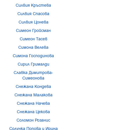
Силвия Кръстева
Силвия Спасова
Силвия Цонева
Симеон Гройсман
Симеон Тасев
Симона Велева
Симона Господинова
Сирил Грималди
Славка Димитрова-
Симеонова
Снежана Кондева
Снежана Малакова
Снежана Начева
Снежана Цекова
Соломон Розанис
Солунка Попова и Ирина