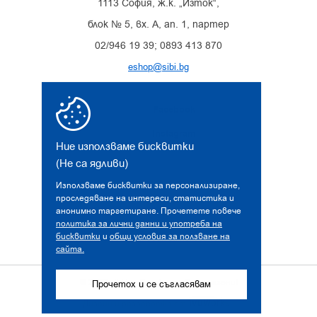
1113 София, ж.к. „Изток“,
блок № 5, вх. А, ап. 1, партер
02/946 19 39; 0893 413 870
eshop@sibi.bg
Facebook
Instagram
Ние използваме бисквитки
(Не са ядливи)
Използваме бисквитки за персонализиране,
проследяване на интереси, статистика и
анонимно таргетиране. Прочетете повече
политика за лични данни и употреба на
бисквитки
и
общи условия за ползване на
сайта.
© 2026 sibi.bg. Всички права запазени!
Прочетох и се съгласявам
Дизайн и разработка от