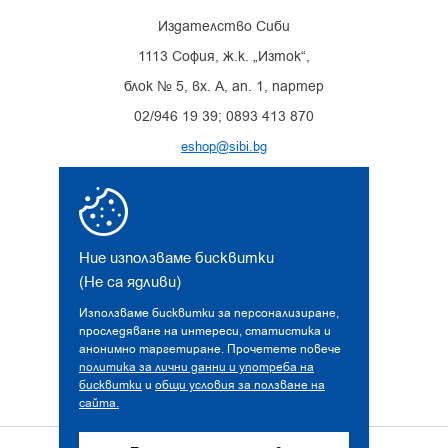
Издателство Сиби
1113 София, ж.к. „Изток“,
блок № 5, вх. А, ап. 1, партер
02/946 19 39; 0893 413 870
eshop@sibi.bg
Facebook
Instagram
Ние използваме бисквитки
(Не са ядливи)
Използваме бисквитки за персонализиране,
проследяване на интереси, статистика и
анонимно таргетиране. Прочетете повече
политика за лични данни и употреба на
бисквитки
и
общи условия за ползване на
сайта.