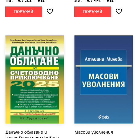
18.
€
/
35.
лв.
22.
€
/
44.
лв.
ПОРЪЧАЙ
ПОРЪЧАЙ
Данъчно облагане и
Масови уволнения
счетоводно приключване