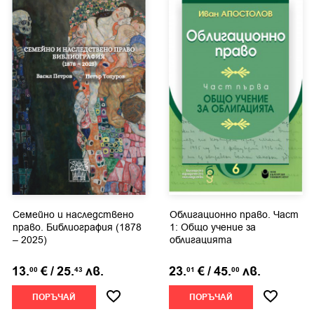
Семейно и наследствено
Облигационно право. Част
право. Библиография (1878
1: Общо учение за
– 2025)
облигацията
13.
€
/
25.
лв.
23.
€
/
45.
лв.
00
43
01
00
ПОРЪЧАЙ
ПОРЪЧАЙ