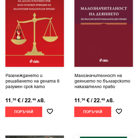
Разглеждането и
Малозначителност на
решаването на делата в
деянието по българското
разумен срок като
наказателно право
основен...
11.
€
/
22.
лв.
11.
€
/
22.
лв.
50
49
50
49
ПОРЪЧАЙ
ПОРЪЧАЙ