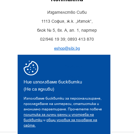
Издателство Сиби
1113 София, ж.к. „Изток“,
блок № 5, вх. А, ап. 1, партер
02/946 19 39; 0893 413 870
eshop@sibi.bg
Facebook
Instagram
Ние използваме бисквитки
(Не са ядливи)
Използваме бисквитки за персонализиране,
проследяване на интереси, статистика и
анонимно таргетиране. Прочетете повече
политика за лични данни и употреба на
бисквитки
и
общи условия за ползване на
сайта.