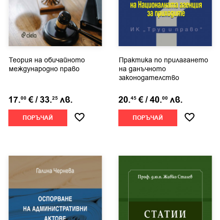
Теория на обичайното
Практика по прилагането
международно право
на данъчното
законодателство
17.
€
/
33.
лв.
20.
€
/
40.
лв.
00
25
45
00
ПОРЪЧАЙ
ПОРЪЧАЙ