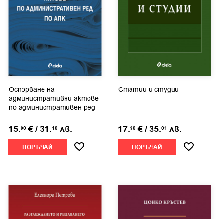
Оспорване на
Статии и студии
административни актове
по административен ред
по АПК
15.
€
/
31.
лв.
17.
€
/
35.
лв.
90
10
90
01
ПОРЪЧАЙ
ПОРЪЧАЙ