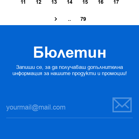
11
12
13
14
15
16
17
..
79
Бюлетин
Запиши се, за да получаваш допълнителна
информация за нашите продукти и промоции!