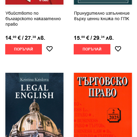
Убийството по
Принудително изпълнение
българското наказателно
върху ценни книжа по ГПК
право
14.
€
/
27.
лв.
15.
€
/
29.
лв.
00
38
00
34
ПОРЪЧАЙ
ПОРЪЧАЙ