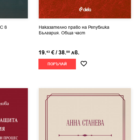
С в
Наказателно право на Република
България. Обща част
19.
€
/
38.
лв.
43
00
ПОРЪЧАЙ