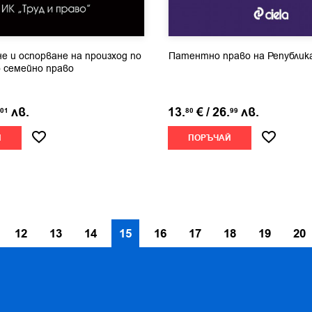
е и оспорване на произход по
Патентно право на Републик
 семейно право
лв.
13.
€
/
26.
лв.
01
80
99
Й
ПОРЪЧАЙ
12
13
14
15
16
17
18
19
20