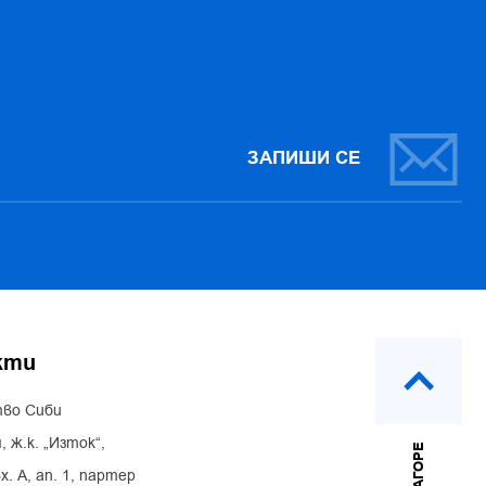
ЗАПИШИ СЕ
кти
во Сиби
, ж.к. „Изток“,
НАГОРЕ
х. А, ап. 1, партер