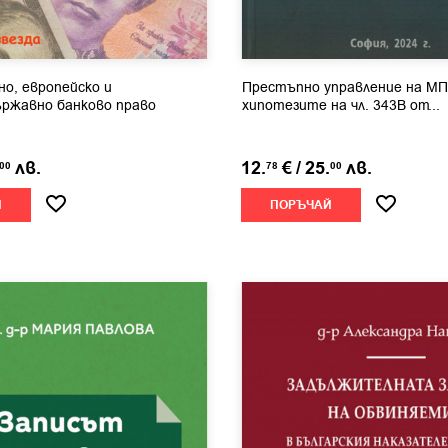
о, европейско и
Престъпно управление на МП
ржавно банково право
хипотезите на чл. 343В от...
лв.
12.
€
/
25.
лв.
00
78
00
Й
ПОРЪЧАЙ