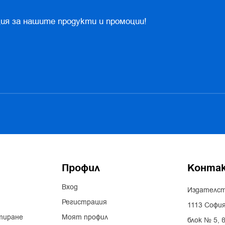
ия за нашите продукти и промоции!
Профил
Конта
Вход
Издателст
Регистрация
1113 София
тиране
Моят профил
блок № 5, в