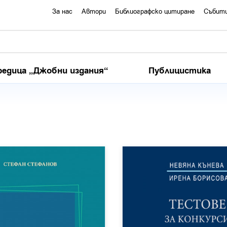
За нас
Автори
Библиографско цитиране
Събит
редица „Джобни издания“
Публицистика