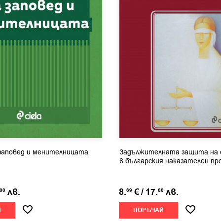
заповед и менителницата
Задължителната защита на 
в българския наказателен пр
лв.
8.
€
/
17.
лв.
00
69
00
Й
ПОРЪЧАЙ