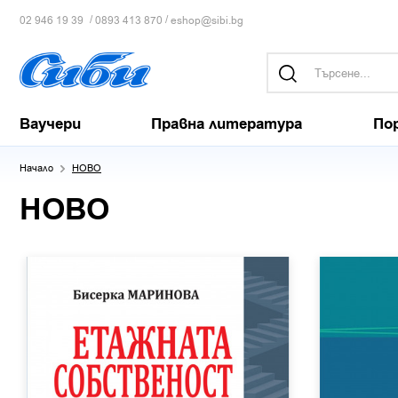
/
/
02 946 19 39
0893 413 870
eshop@sibi.bg
Ваучери
Правна литература
По
Начало
НОВО
НОВО