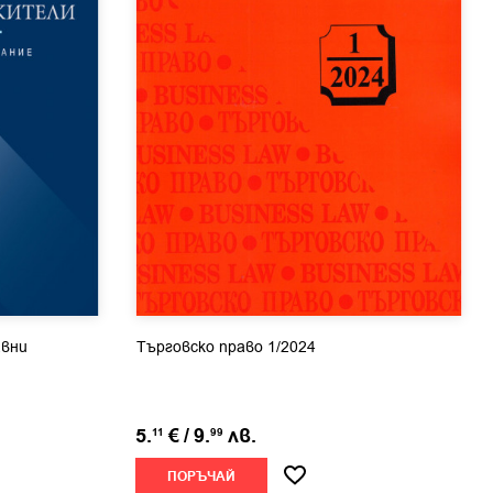
авни
Търговско право 1/2024
5.
€
/
9.
лв.
11
99
ПОРЪЧАЙ