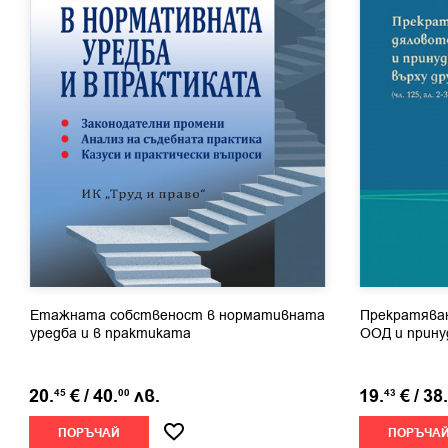
Етажната собственост в нормативната
Прекратяван
уредба и в практиката
ООД и прину
20.
€
/
40.
лв.
19.
€
/
38.
45
00
43
ПОРЪЧАЙ
ПОРЪЧА