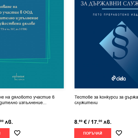
е на дяловото участие в
Тестове за конкурси за държ
дително изпълнение...
служители
лв.
8.
€
/
17.
лв.
00
69
00
Й
ПОРЪЧАЙ