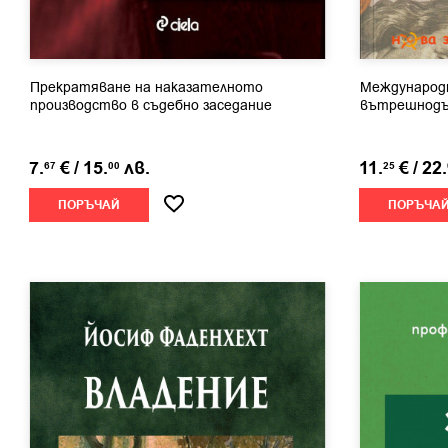
Прекратяване на наказателното
Международн
производство в съдебно заседание
вътрешнодъ
7.
€
/
15.
лв.
11.
€
/
22.
67
00
25
ПОРЪЧАЙ
ПОРЪЧА