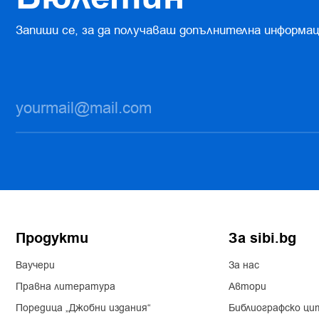
Запиши се, за да получаваш допълнителна информац
Продукти
За sibi.bg
Ваучери
За нас
Правна литература
Автори
Поредица „Джобни издания“
Библиографско ци