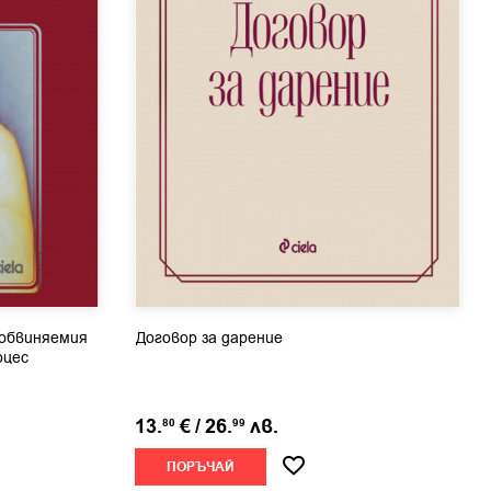
обвиняемия
Договор за дарение
оцес
13.
€
/
26.
лв.
80
99
ПОРЪЧАЙ