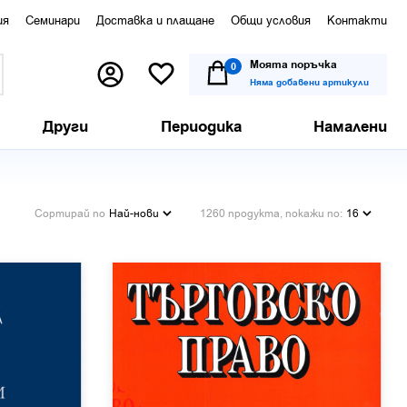
ия
Семинари
Доставка и плащане
Общи условия
Контакти
Моята поръчка
0
Няма добавени артикули
Други
Периодика
Намалени
Сортирай по
Най-нови
1260 продукта, покажи по:
16