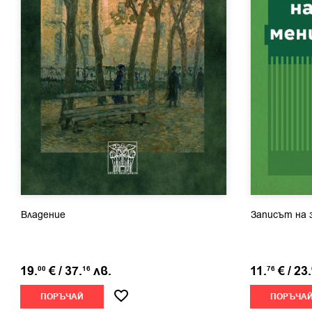
Владение
Записът на 
19.
€
/
37.
лв.
11.
€
/
23.
00
16
76
ПОРЪЧАЙ
ПОРЪЧА