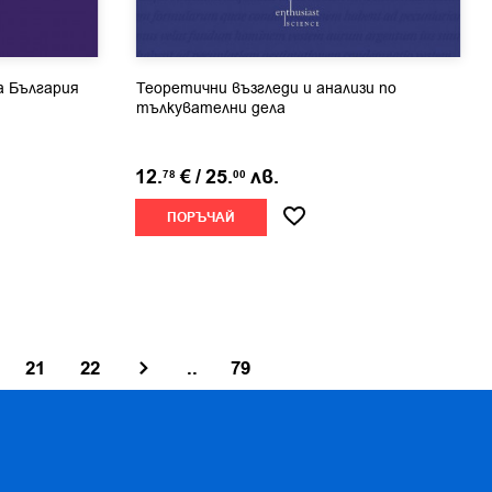
а България
Теоретични възгледи и анализи по
тълкувателни дела
12.
€
/
25.
лв.
78
00
ПОРЪЧАЙ
21
22
..
79