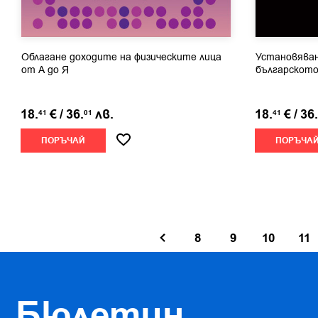
Облагане доходите на физическите лица
Установяван
от А до Я
българското
18.
€
/
36.
лв.
18.
€
/
36.
41
01
41
ПОРЪЧАЙ
ПОРЪЧА
8
9
10
11
Бюлетин