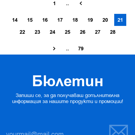
1
..
14
15
16
17
18
19
20
21
22
23
24
25
26
27
28
..
79
Бюлетин
Запиши се, за да получаваш допълнителна
информация за нашите продукти и промоции!