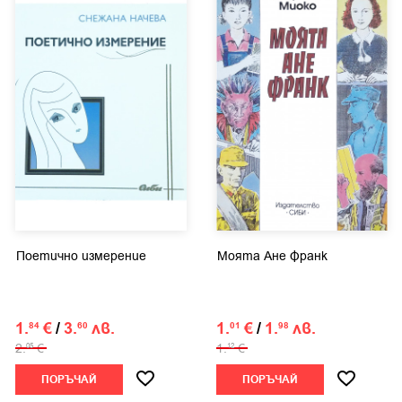
Поетично измерение
Моята Ане Франк
1.
€
/
3.
лв.
1.
€
/
1.
лв.
84
60
01
98
2.
€
1.
€
05
12
ПОРЪЧАЙ
ПОРЪЧАЙ