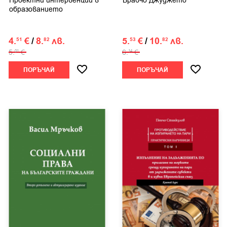
Проектни интервенции в
Врабчо Джуджето
образованието
4.
€
/
8.
лв.
5.
€
/
10.
лв.
51
82
53
82
5.
€
6.
€
01
14
ПОРЪЧАЙ
ПОРЪЧАЙ