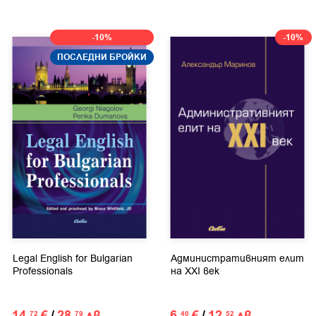
-10%
-10%
ПОСЛЕДНИ БРОЙКИ
Legal English for Bulgarian
Административният елит
Professionals
на XXI век
14.
€
/
28.
лв.
6.
€
/
12.
лв.
72
79
40
52