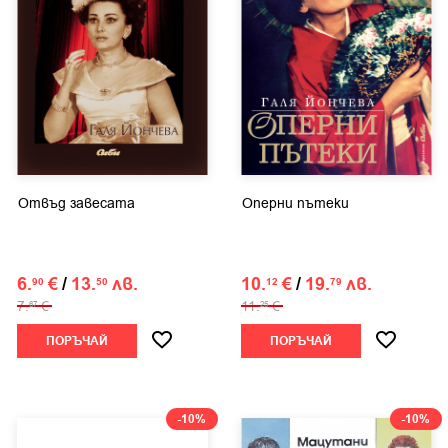
Отвъд завесата
Оперни пътеки
6.
€
/
13.
лв.
10.
€
/
19.
лв.
90
50
12
79
7.
€
11.
€
67
25
ПОРЪЧАЙ
ПОРЪЧАЙ
-10%
-10%