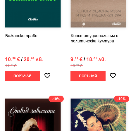
Бежанско право
Конституционализъм и
политическа култура
10.
€
/
20.
лв.
9.
€
/
18.
лв.
58
69
21
01
11.
€
10.
€
76
23
ПОРЪЧАЙ
ПОРЪЧАЙ
-10%
-10%