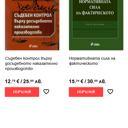
Съдебен контрол върху
Нормативната сила на
досъдебното наказателно
фактическото
производство
12.
€
/
25.
лв.
15.
€
/
30.
лв.
78
00
34
00
ПОРЪЧАЙ
ПОРЪЧАЙ