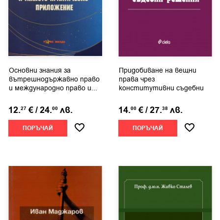
Основни знания за
Придобиване на вещни
вътрешнодържавно право
права чрез
и международно право и...
конститутивни съдебни
решения
12.
€
/
24.
лв.
14.
€
/
27.
лв.
27
00
00
38
ПОРЪЧАЙ
ПОРЪЧАЙ