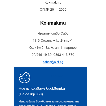
Контакти
ОПИК 2014-2020
Контакти
Издателство Сиби
1113 София, ж.к. „Изток“,
блок № 5, вх. А, ап. 1, партер
02/946 19 39; 0893 413 870
eshop@sibi.bg
Facebook
Instagram
Ние използваме бисквитки
(Не са ядливи)
Използваме бисквитки за персонализиране,
проследяване на интереси, статистика и