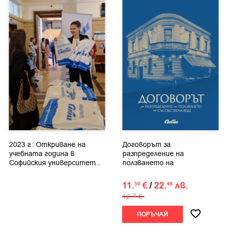
2023 г.: Откриване на
Договорът за
учебната година в
разпределение на
Софийския университет...
ползването на
съсобствена вещ
11.
€
/
22.
лв.
50
49
12.
€
78
ПОРЪЧАЙ