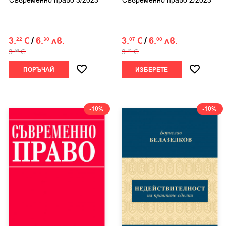
Съвременно право 3/2023
Съвременно право 2/2023
3.
€
/
6.
лв.
3.
€
/
6.
лв.
22
30
07
00
3.
€
3.
€
58
41
ПОРЪЧАЙ
ИЗБЕРЕТЕ
-10%
-10%