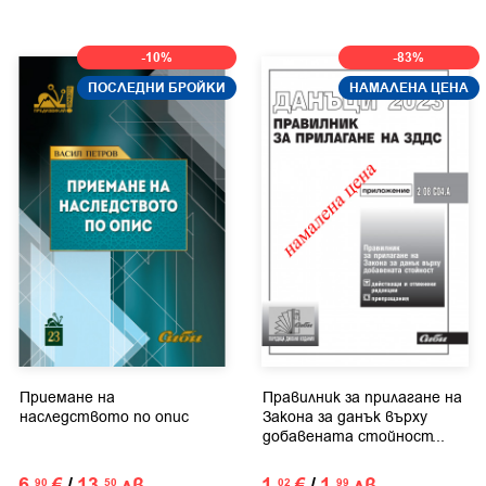
-10%
-83%
ПОСЛЕДНИ БРОЙКИ
НАМАЛЕНА ЦЕНА
Приемане на
Правилник за прилагане на
наследството по опис
Закона за данък върху
добавената стойност...
6.
€
/
13.
лв.
1.
€
/
1.
лв.
90
50
02
99