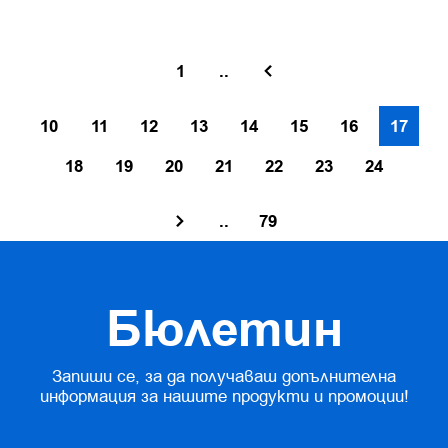
1
..
10
11
12
13
14
15
16
17
18
19
20
21
22
23
24
..
79
Бюлетин
Запиши се, за да получаваш допълнителна
информация за нашите продукти и промоции!