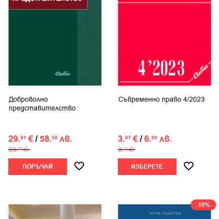
Доброволно
Съвременно право 4/2023
представителство
29.
€
/
58.
лв.
3.
€
/
6.
лв.
91
50
07
00
33.
€
3.
€
23
41
ПОРЪЧАЙ
ИЗБЕРЕТЕ
-10%