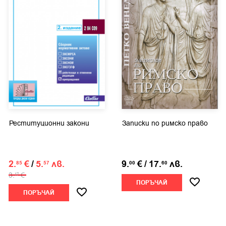
Реституционни закони
Записки по римско право
2.
€
/
5.
лв.
9.
€
/
17.
лв.
85
57
00
60
3.
€
17
ПОРЪЧАЙ
ПОРЪЧАЙ