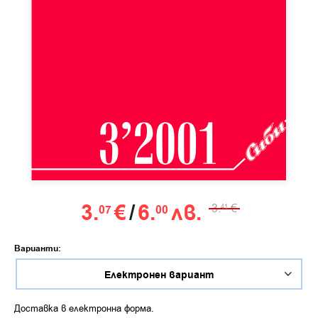
3.
€
/
6.
лв.
3.
€
07
00
41
Варианти:
Доставка в електронна форма.