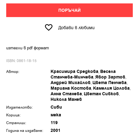
ПОРЪЧАЙ
Добави в любими
изтегли в pdf формат
ISBN: 0861-18-15
Красимира Средкова
Весела
Автор:
Станчева-Минчева
Явор Зартов
Андрей Михайлов
Цвета Пенчева
Мариана Костова
Камелия Цолова
Анна Станева
Цветан Сивков
Никола Манев
Сиби
Издателство:
мека
Корица:
119
Страници:
2001
Година на издаване: