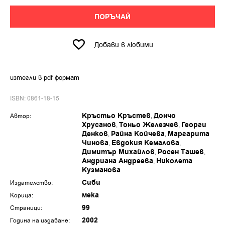
ПОРЪЧАЙ
Добави в любими
изтегли в pdf формат
ISBN: 0861-18-15
Кръстьо Кръстев
Дончо
Автор:
Хрусанов
Тоньо Железчев
Георги
Денков
Райна Койчева
Маргарита
Чинова
Евдокия Кемалова
Димитър Михайлов
Росен Ташев
Андриана Андреева
Николета
Кузманова
Сиби
Издателство:
мека
Корица:
99
Страници:
2002
Година на издаване: