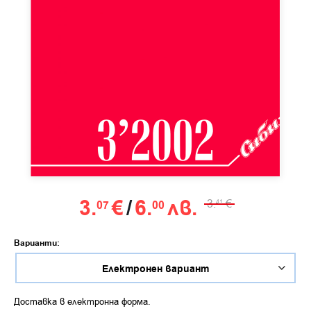
3.
€
/
6.
лв.
3.
€
07
00
41
Варианти:
Доставка в електронна форма.