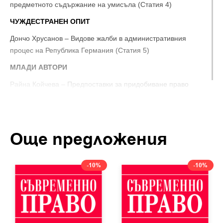
предметното съдържание на умисъла (Статия 4)
ЧУЖДЕСТРАНЕН ОПИТ
Дончо Хрусанов – Видове жалби в административния
процес на Република Германия (Статия 5)
МЛАДИ АВТОРИ
Райна Койчева – Предпоставки за придобиване право
на наследствена пенсия (Статия 6)
Николета Кузманова – За приложението на чл. 12а от
Наказателния кодекс (Статия 7)
Още предложения
КРИТИКА И НАУЧЕН ЖИВОТ
Георги Денков – „Юридическа техника“ (Статия 8)
-10%
-10%
Димитър Михайлов – И наказателноправната наука се
нуждае от защита (Статия 9)