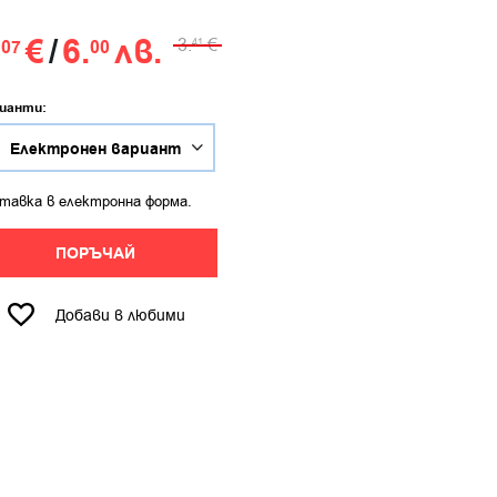
.
€
/
6.
лв.
3.
€
07
00
41
ианти:
тавка в електронна форма.
ПОРЪЧАЙ
Добави в любими