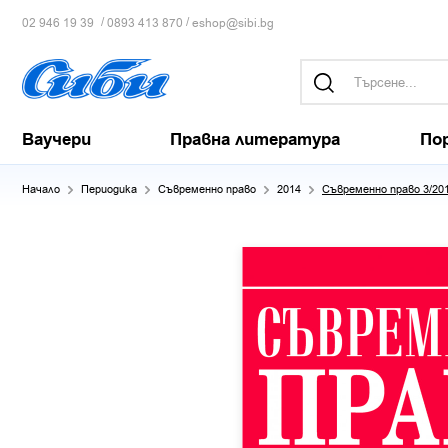
/
/
02 946 19 39
0893 413 870
eshop@sibi.bg
Ваучери
Правна литература
По
Начало
Периодика
Съвременно право
2014
Съвременно право 3/20