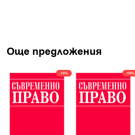
Още предложения
-10%
-10%