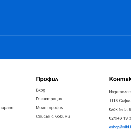
Профил
Конта
Вход
Издателст
Регистрация
1113 София
тиране
Моят профил
блок № 5, в
Списък с любими
02/946 19 
eshop@sibi.