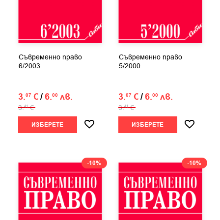
Съвременно право
Съвременно право
6/2003
5/2000
3.
€
/
6.
лв.
3.
€
/
6.
лв.
07
00
07
00
3.
€
3.
€
41
41
ИЗБЕРЕТЕ
ИЗБЕРЕТЕ
-10%
-10%