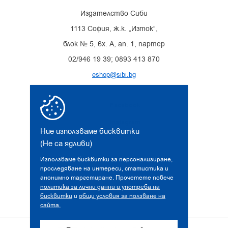
Издателство Сиби
1113 София, ж.к. „Изток“,
блок № 5, вх. А, ап. 1, партер
02/946 19 39; 0893 413 870
eshop@sibi.bg
Facebook
Instagram
Ние използваме бисквитки
(Не са ядливи)
Използваме бисквитки за персонализиране,
проследяване на интереси, статистика и
анонимно таргетиране. Прочетете повече
политика за лични данни и употреба на
бисквитки
и
общи условия за ползване на
сайта.