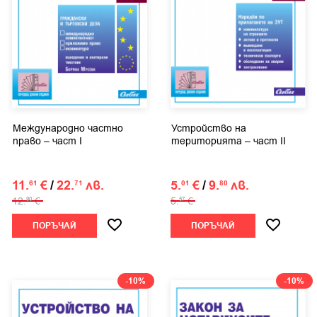
Международно частно
Устройство на
право – част I
територията – част ІІ
11.
€
/
22.
лв.
5.
€
/
9.
лв.
61
71
01
80
12.
€
5.
€
90
57
ПОРЪЧАЙ
ПОРЪЧАЙ
-10%
-10%