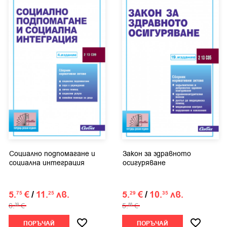
Социално подпомагане и
Закон за здравното
социална интеграция
осигуряване
5.
€
/
11.
лв.
5.
€
/
10.
лв.
75
25
29
35
6.
€
5.
€
39
88
ПОРЪЧАЙ
ПОРЪЧАЙ