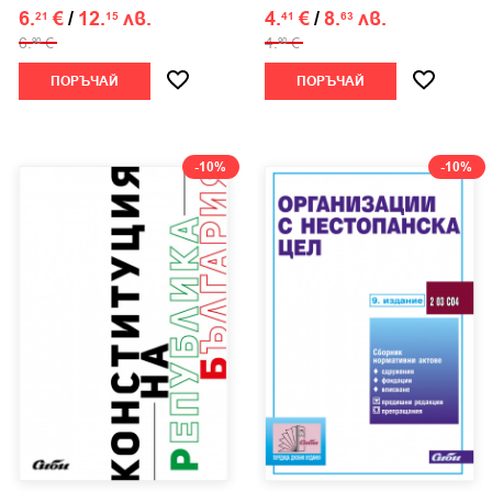
6.
€
/
12.
лв.
4.
€
/
8.
лв.
21
15
41
63
6.
€
4.
€
90
90
ПОРЪЧАЙ
ПОРЪЧАЙ
-10%
-10%