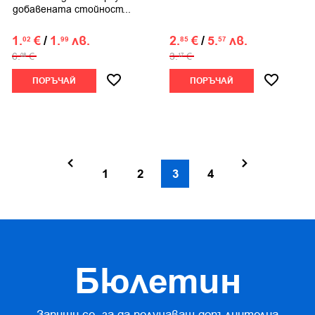
добавената стойност...
1.
€
/
1.
лв.
2.
€
/
5.
лв.
02
99
85
57
6.
€
3.
€
08
17
ПОРЪЧАЙ
ПОРЪЧАЙ
1
2
3
4
Бюлетин
Запиши се, за да получаваш допълнителна