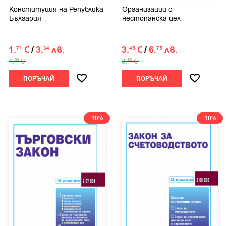
Конституция на Република
Организации с
България
нестопанска цел
1.
€
/
3.
лв.
3.
€
/
6.
лв.
71
34
45
75
1.
€
3.
€
90
83
ПОРЪЧАЙ
ПОРЪЧАЙ
-10%
-10%