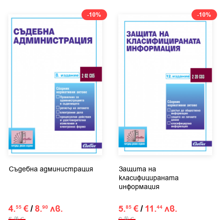
-10%
-10%
Съдебна администрация
Защита на
класифицираната
информация
4.
€
/
8.
лв.
5.
€
/
11.
лв.
55
90
85
44
5.
€
6.
€
06
50