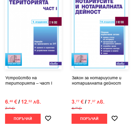
Устройство на
Закон за нотариусите и
територията – част І
нотариалната дейност
6.
€
/
12.
лв.
3.
€
/
7.
лв.
40
52
77
37
7.
€
4.
€
11
19
ПОРЪЧАЙ
ПОРЪЧАЙ