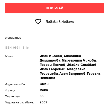
ПОРЪЧАЙ
Добави в любими
е-списание
ISBN: 0861-18-15
Иван Кьосев
Антонина
Автор:
Димитрова
Маргарита Чинова
Георги Пенчев
Ивайло Стайков
Иван Георгиев
Магдалена
Георгиева
Асен Запрянов
Гергана
Петкова
Сиби
Издателство:
мека
Корица:
83
Страници:
2007
Година на издаване: