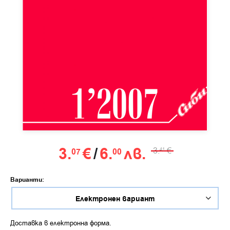
3.
€
/
6.
лв.
3.
€
07
00
41
Варианти:
Доставка в електронна форма.