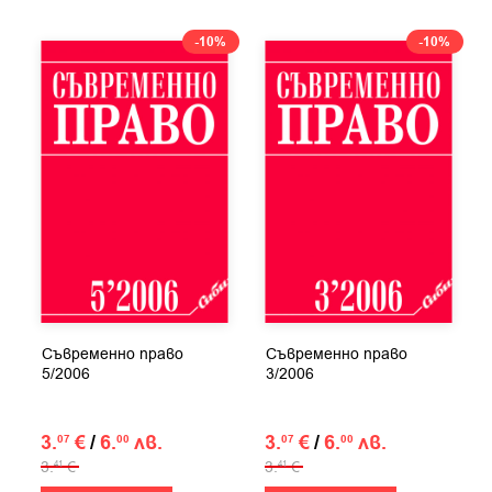
-10%
-10%
Съвременно право
Съвременно право
5/2006
3/2006
3.
€
/
6.
лв.
3.
€
/
6.
лв.
07
00
07
00
3.
€
3.
€
41
41