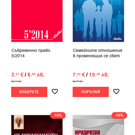
Съвременно право
Семейните отношения
5/2014
в променящия се свят
3.
€
/
6.
лв.
7.
€
/
15.
лв.
07
00
82
29
3.
€
8.
€
41
69
ИЗБЕРЕТЕ
ПОРЪЧАЙ
-10%
-10%