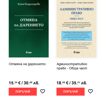
Отмяна на дарението
Административно
право - Обща част
15.
€
/
30.
лв.
18.
€
/
35.
лв.
34
00
00
21
ПОРЪЧАЙ
ПОРЪЧАЙ