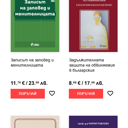
Записът на заповед и
Задължителната
менителницата
защита на обвиняемия
в българския
наказателен процес
11.
€
/
23.
лв.
8.
€
/
17.
лв.
76
00
69
00
ПОРЪЧАЙ
ПОРЪЧАЙ