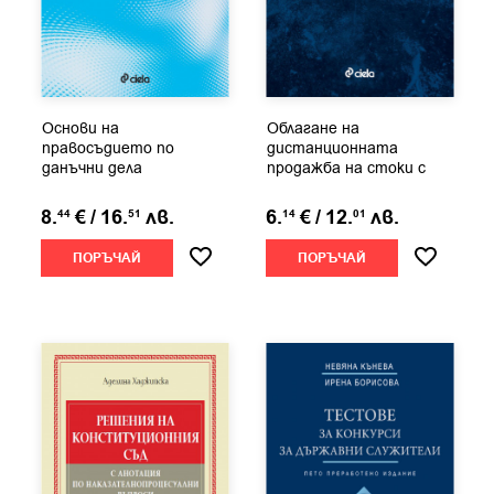
Основи на
Облагане на
правосъдието по
дистанционната
данъчни дела
продажба на стоки с
данък върху...
8.
€
/
16.
лв.
6.
€
/
12.
лв.
44
51
14
01
ПОРЪЧАЙ
ПОРЪЧАЙ