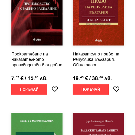
Прекратяване на
Наказателно право на
наказателното
Република България.
производство в съдебно
Обща част
заседание
7.
€
/
15.
лв.
19.
€
/
38.
лв.
67
00
43
00
ПОРЪЧАЙ
ПОРЪЧАЙ