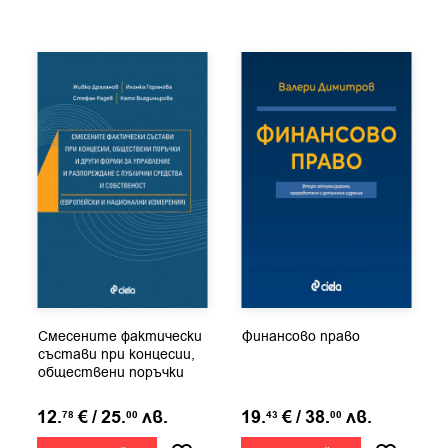
Смесените фактически
Финансово право
състави при концесии,
обществени поръчки
и...
12.
€
/
25.
лв.
19.
€
/
38.
лв.
78
00
43
00