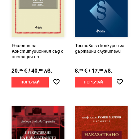
Решения на
Тестове за конкурси за
Конституционния съд с
държавни служители
анотация по
наказателнопроцесуални...
20.
€
/
40.
лв.
8.
€
/
17.
лв.
45
00
69
00
ПОРЪЧАЙ
ПОРЪЧАЙ