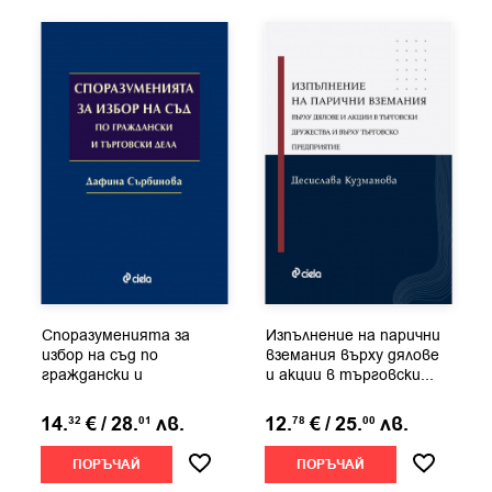
Споразуменията за
Изпълнение на парични
избор на съд по
вземания върху дялове
граждански и
и акции в търговски...
търговски дела
14.
€
/
28.
лв.
12.
€
/
25.
лв.
32
01
78
00
ПОРЪЧАЙ
ПОРЪЧАЙ