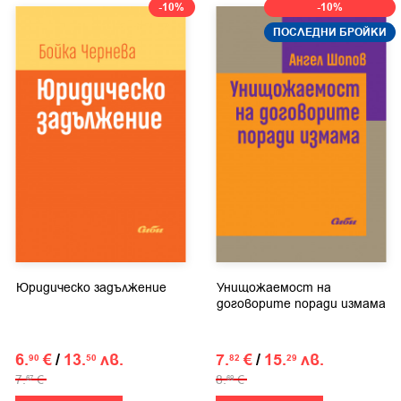
-10%
-10%
ПОСЛЕДНИ БРОЙКИ
Юридическо задължение
Унищожаемост на
договорите поради измама
6.
€
/
13.
лв.
7.
€
/
15.
лв.
90
50
82
29
7.
€
8.
€
67
69