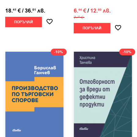
18.
€
/
36.
лв.
6.
€
/
12.
лв.
41
01
44
60
7.
€
16
ПОРЪЧАЙ
ПОРЪЧАЙ
-10%
-10%