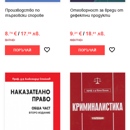
Производство по
Отговорност за вреди от
търговски спорове
дефектни продукти
8.
€
/
17.
лв.
9.
€
/
18.
лв.
74
09
21
01
9.
€
10.
€
71
23
ПОРЪЧАЙ
ПОРЪЧАЙ