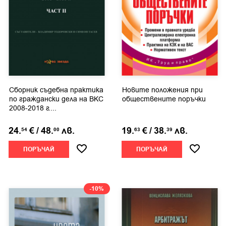
Сборник съдебна практика
Новите положения при
по граждански дела на ВКС
обществените поръчки
2008-2018 г....
24.
€
/
48.
лв.
19.
€
/
38.
лв.
54
00
63
39
ПОРЪЧАЙ
ПОРЪЧАЙ
-10%