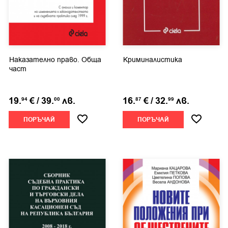
Наказателно право. Обща
Криминалистика
част
19.
€
/
39.
лв.
16.
€
/
32.
лв.
94
00
87
99
ПОРЪЧАЙ
ПОРЪЧАЙ