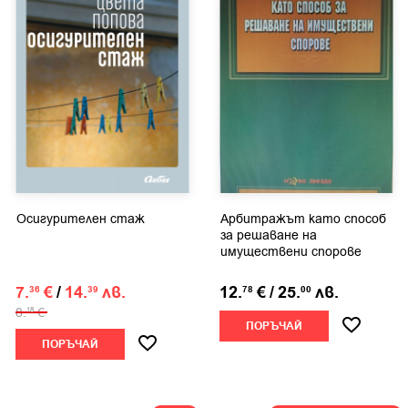
Осигурителен стаж
Арбитражът като способ
за решаване на
имуществени спорове
7.
€
/
14.
лв.
12.
€
/
25.
лв.
36
39
78
00
8.
€
18
ПОРЪЧАЙ
ПОРЪЧАЙ