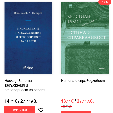
-10%
Наследяване на
Истина и справедливост
задължения и
отговорност за завети
14.
€
/
27.
лв.
13.
€
/
27.
лв.
00
38
81
01
15.
€
34
ПОРЪЧАЙ