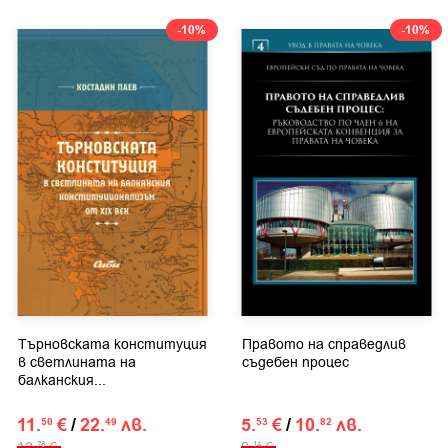
-10%
-10%
Търновската конституция
Правото на справедлив
в светлината на
съдебен процес
балканския...
11.
€
/
22.
лв.
5.
€
/
10.
лв.
50
49
53
82
12.
€
6.
€
78
14