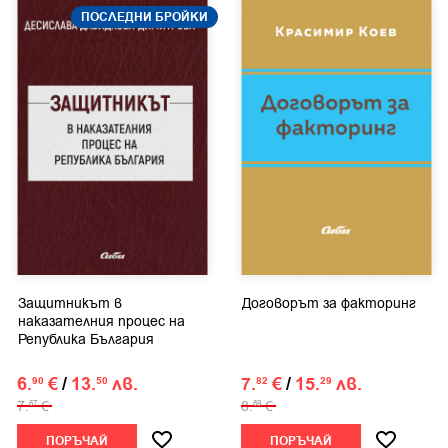
ПОСЛЕДНИ БРОЙКИ
Защитникът в
Договорът за факторинг
наказателния процес на
Република България
6.
€
/
13.
лв.
7.
€
/
15.
лв.
90
50
82
29
7.
€
8.
€
67
69
ПОРЪЧАЙ
ПОРЪЧАЙ