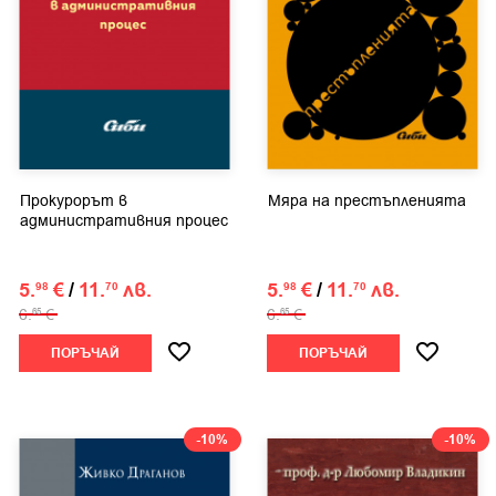
Прокурорът в
Мяра на престъпленията
административния процес
5.
€
/
11.
лв.
5.
€
/
11.
лв.
98
70
98
70
6.
€
6.
€
65
65
ПОРЪЧАЙ
ПОРЪЧАЙ
-10%
-10%