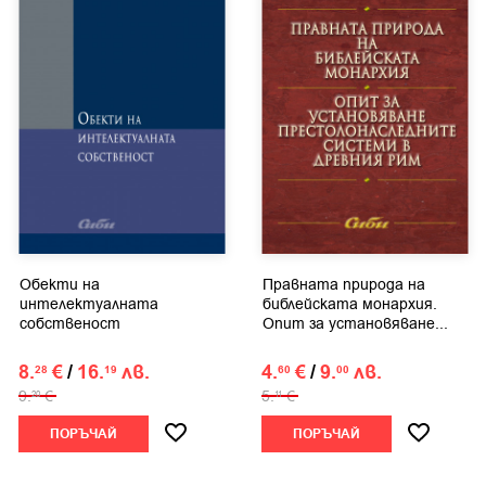
Обекти на
Правната природа на
интелектуалната
библейската монархия.
собственост
Опит за установяване...
8.
€
/
16.
лв.
4.
€
/
9.
лв.
28
19
60
00
9.
€
5.
€
20
11
ПОРЪЧАЙ
ПОРЪЧАЙ